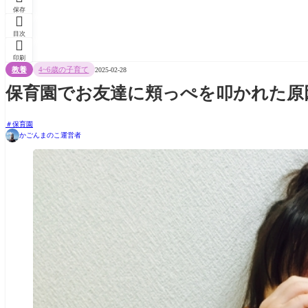
保存

目次

印刷
教養
4~6歳の子育て
2025-02-28
保育園でお友達に頬っぺを叩かれた原
保育園
かごんまのこ運営者