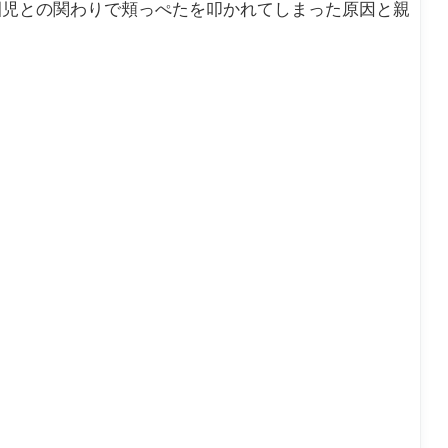
日
ロ
園児との関わりで頬っぺたを叩かれてしまった原因と親
生
前
理
か
周
ら
期
が
乱
れ
た