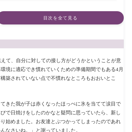
目次を全て見る
憶えて、自分に対しての接し方がどうかということが意
環境に適応でき慣れていくための準備期間でもある4月
だ構築されていない点で不慣れなところもおおいとこ
く
出てきた我が子は赤くなったほっぺに氷を当てて涙目で
遊びで日焼けをしたのかなと疑問に思っていたら、新し
語り始めました。お友達とぶつかってしまったのであれ
めんなさいね。」と謝っていました。