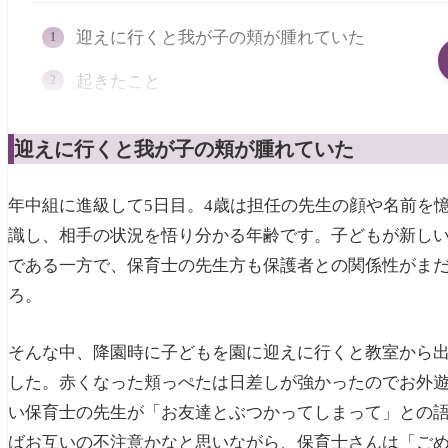
迎えに行くと我が子の頬が腫れていた
起きたこと
子どもの話
迎えに行くと我が子の頬が腫れていた
保育士の話と在り方
対応
年中組に進級して5日目。4歳は担任の先生の顔や名前を
翌朝、登園時の先生方の反応を確認する
識し、相手の状況を悟り分かる年齢です。子どもが新しい
である一方で、保育士の先生方も保護者との関係性がま
翌日の降園時担任の先生に再度、事情を聞
ろ。
子が成長できる4つの声かけ
①子どもに共感する
そんな中、降園時に子どもを園に迎えに行くと教室から
した。赤くなった頬っぺたは日差しが強かったのでお外
②相手を思う心を育て守る
い保育士の先生が「お友達とぶつかってしまって」との
③トラブルになったときの在り方を伝える
ばお互いの不注意かなと思いながら、保育士さんは「ご