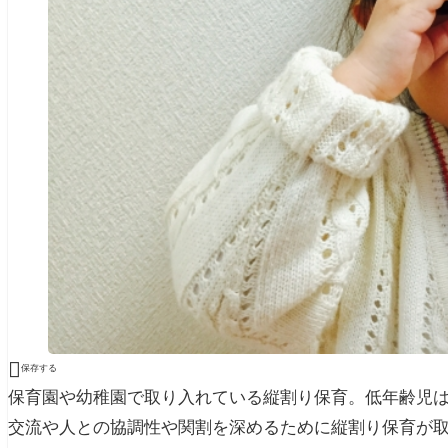

保存する
保育園や幼稚園で取り入れている縦割り保育。低年齢児
交流や人との協調性や関割を深めるために縦割り保育が