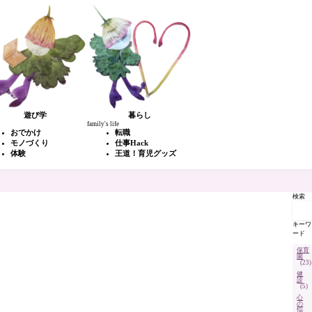
遊び学
暮らし
family's life
おでかけ
転職
モノづくり
仕事Hack
体験
王道！育児グッズ
検索
キーワ
ード
保育
園
(23)
健
診
(5)
心
の
悩