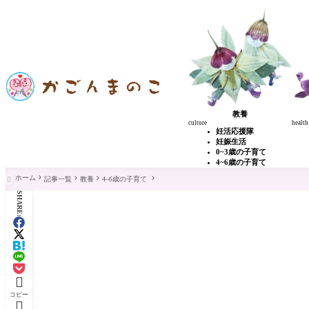
教養
culture
health
妊活応援隊
妊娠生活
0~3歳の子育て
4~6歳の子育て
ホーム
記事一覧
教養
4~6歳の子育て

SHARE:

コピー
