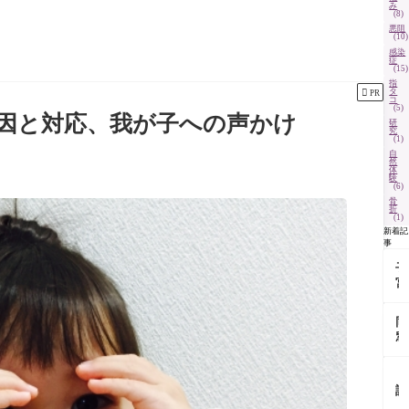
み
(8)
悪阻
(10)
感染
症
(15)
指
タ

PR
コ
(5)
因と対応、我が子への声かけ
研
究
(1)
自
然
体
験
(6)
骨
折
(1)
新着記
事
子
宮
頸
管
同
長
窓
の
会
異
に
常
【
行
な
証
き
し
し