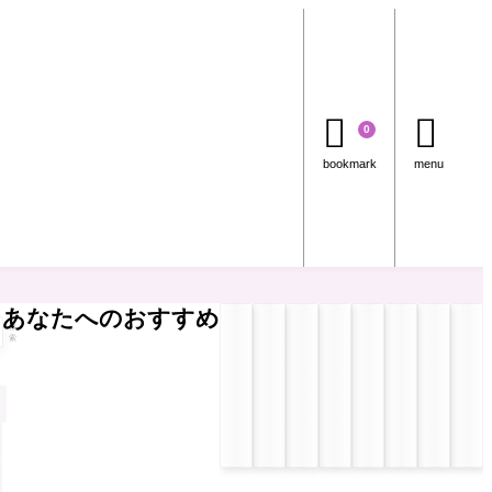


0
bookmark
menu
あなたへのおすすめ
検
索