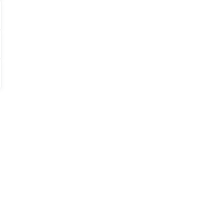
】
！
、
！
？
！
！？
！