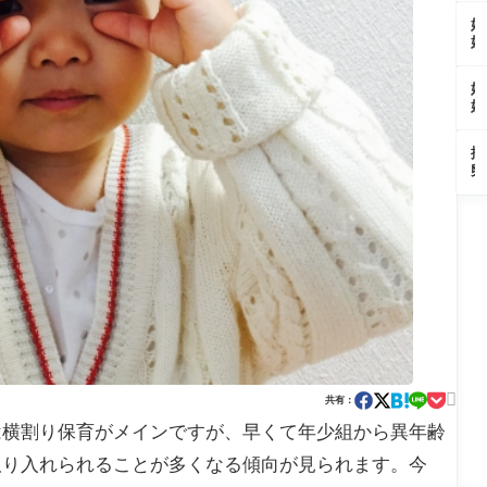
た
は
た
く
計
妊
よ
な
ら
娠
排
い
な
検
卵
け
い
査
検
ど
妊
検
薬
査
参
娠
査
で
薬
加
検
し
フ
は
で
査
な
ラ
妊
排
払
薬
い
イ
娠
卵
拭
で
理
ン
判
誘
し
フ
由
グ
定
発
た
ラ
と
検
の
剤
悩
イ
受
査
代
レ
み
ン
け
を
用
ト
と
グ
止
し
は
ロ
ネ
検
め
た
で
ゾ
ガ
査
方
よ
き
ー
テ
を
と
陰
な
ル
ィ
し
は
性
い
と
ブ
た
は
そ
は
な
よ
妊
の
初
気
陽
娠
理
め

持
性
共有：
の
由
て
ち
は
可
は横割り保育がメインですが、早くて年少組から異年齢
と
の
生
能
は
服
理
性
取り入れられることが多くなる傾向が見られます。今
用
何
ゼ
で