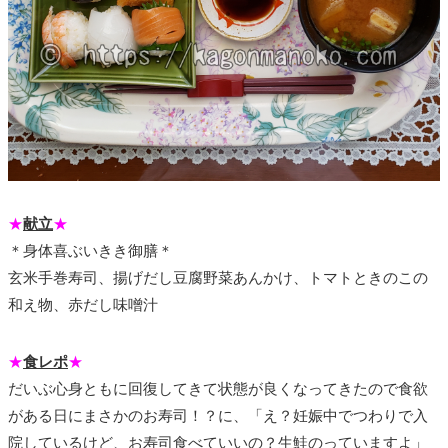
★
献立
★
＊身体喜ぶいきき御膳＊
玄米手巻寿司、揚げだし豆腐野菜あんかけ、トマトときのこの
和え物、赤だし味噌汁
★
食レポ
★
だいぶ心身ともに回復してきて状態が良くなってきたので食欲
がある日にまさかのお寿司！？に、「え？妊娠中でつわりで入
院しているけど、お寿司食べていいの？生鮭のっていますよ」