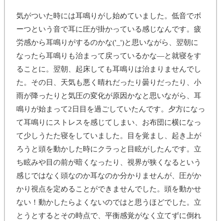
仕事
気がついた時には耳鳴りがし始めていました。低音でボ
耳鳴りは続く
ーつという音で耳に圧が掛かっている感じなんです。疲
耳鼻咽頭科を受診
労感から耳鳴りがするのかな('_')と思いながら、翌朝に
なったら耳鳴りも治まって戻っているかな―と就寝をす
最後に（まとめ）
ることに。翌朝、起床しても耳鳴りは治まりませんでし
た。その日、天気も悪く晴れだったり曇りだったり、小
雨が降ったりと気圧の変化が原因かなと思いながら、耳
鳴りが始まって2日目を過ごしていたんです。夕方になっ
て耳鳴りにストレスを感じてしまい、お布団に横になっ
て少しうたた寝をしていました。目を覚まし、起き上が
ろうと頭を動かした時にクラっと目眩がしたんです。立
ち眩みや目の前が暗くなったり、視界が狭くなるという
感じではなく頭なのか耳なのか分かりませんが、圧がか
かり視点を定めることができませんでした。頭を動かせ
ない！動かしたらよくないのではと思うほどでした。立
とうとするとその時点で、平衡感覚がなく立てずに倒れ