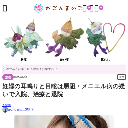




0
0
教養
遊び学
暮らし
ホーム
記事一覧
教養
妊娠生活

教養

2025-02-28
PR
妊婦の耳鳴りと目眩は悪阻・メニエル病の疑
いで入院、治療と退院
悪阻
かごんまのこ運営者