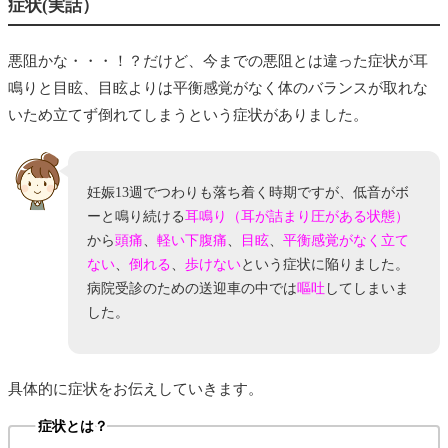
症状(実話）
治療
悪阻かな・・・！？だけど、今までの悪阻とは違った症状が耳
1日の過ごし方
鳴りと目眩、目眩よりは平衡感覚がなく体のバランスが取れな
病室
いため立てず倒れてしまうという症状がありました。
お部屋の様子
サービス
妊娠13週でつわりも落ち着く時期ですが、低音がボ
落ち着く環境
ーと鳴り続ける
耳鳴り（耳が詰まり圧がある状態）
から
頭痛
、
軽い下腹痛
、
目眩
、
平衡感覚がなく立て
食事
ない
、
倒れる
、
歩けない
という症状に陥りました。
【朝食】
病院受診のための送迎車の中では
嘔吐
してしまいま
【昼食】
した。
【夕食】
毎回針を刺さない点滴
具体的に症状をお伝えしていきます。
症状とは？
退院後の生活