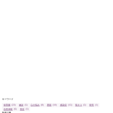
キーワード
保育園
(23)
健診
(5)
心の悩み
(8)
悪阻
(10)
感染症
(15)
指タコ
(5)
研究
(1)
自然体験
(6)
骨折
(1)
新着記事