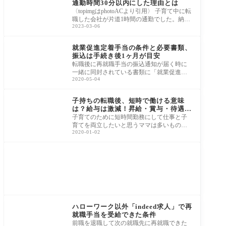
通勤時間30分以内にした理由とは
〈topimgはphotoACより引用〉 子育て中に転
職した会社が片道1時間の通勤でした。納得
2023-03-06
して入社した1時間以上の通勤時間が生活の
変化や
転職
就業促進定着手当の条件と必要書類、
振込は手続き後1ヶ月が目安
転職後に再就職手当の振込通知が届く時に
一緒に同封されている書類に「就業促進定
2020-05-04
着手当」があります。もらえる手当金があ
るなら
転職
子持ちの転職後、短時で働ける意味
は？給与は激減！昇給・賞与・待遇に
ついて
子育てのために短時間勤務にして仕事と子
育てを両立したいと思うママは多いもので
2020-01-02
す。短時間勤務は時間にゆとりができます
が、気
転職
ハローワーク以外「indeed求人」で再
就職手当を受給できた条件
前職を退職して次の就職先に再就職できた