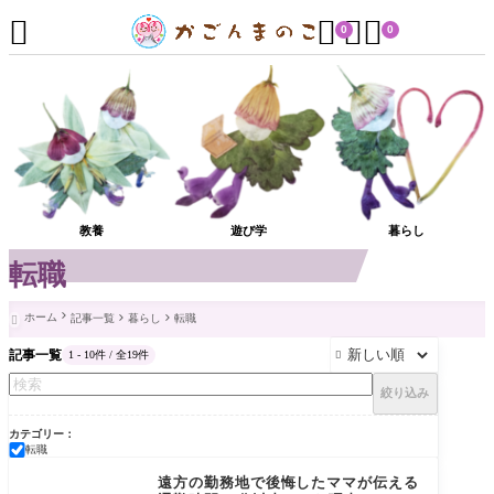




0
0
教養
遊び学
暮らし
転職
ホーム
記事一覧
暮らし
転職

記事一覧
1 - 10件 / 全19件

絞り込み
カテゴリー
転職
転職
遠方の勤務地で後悔したママが伝える