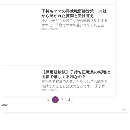
くは
転職
子持ちママの再就職面接対策！10社
から聞かれた質問と受け答え
小さい子どもを育てながら転職活動をする
ママは、子育てママを受けれてくれる会社
2019-09-26
を探すのに一苦労です。子どもが健康で、
元気に
転職
【採用経験談】子持ち正職員の転職は
面接で厳しく不利なの？
本記事で解決できることや少しでも悩みを
払拭できることは次のことです。 ①子育て
2019-09-22
をしているママが正職員希望の転職に挑戦
して


1
2
検索
検索