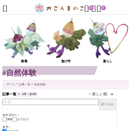




0
0
教養
遊び学
暮らし
#自然体験
ホーム
記事一覧
自然体験

記事一覧
1 - 6件 / 全6件

絞り込み
カテゴリー
体験
おでかけ
タグ