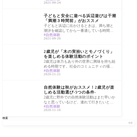
2021-09-24
め、親子
体験
子どもと安全に遊べる浜辺遊びは干潮
「満潮３時間前」がおススメ
子どもと浜辺に出かけるときは、満ち潮と
潮汐を確認してから一番適している時間帯
自然体験
に海に出かけるようにします。海は自然界
2021-09-20
の中で
体験
2歳児が「木の実拾いとモノづくり」
を楽しめる体験活動のポイント
2歳児は体力もあり外の世界に興味を持ち始
める時期です。社会のコミュニティの場に
自然体験
参加して親子の絆の構築、人に触れ合った
2020-11-21
り社
体験
自然体験は秋がおススメ！2歳児が楽
しめる活動選び-5つの条件-
2歳児に野外での自然体験活動はまだ早いか
なと思っているけど、連れて行きたいと悩
自然体験
んでいるママ達に「2歳児でも参加できる体
2020-11-16
験活
検索
検索