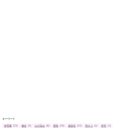
キーワード
保育園
(23)
健診
(5)
心の悩み
(8)
悪阻
(10)
感染症
(15)
指タコ
(5)
研究
(1)